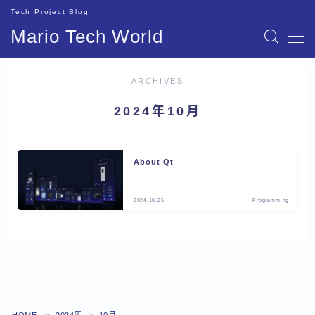
Tech Project Blog
Mario Tech World
MENU
ARCHIVES
2024年10月
About Qt
2024.10.25
Programming
＞
＞